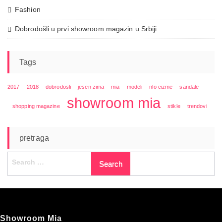
Fashion
Dobrodošli u prvi showroom magazin u Srbiji
Tags
2017
2018
dobrodosli
jesen zima
mia
modeli
nlo cizme
sandale
showroom mia
shopping magazine
stikle
trendovi
pretraga
Search
for:
Showroom Mia