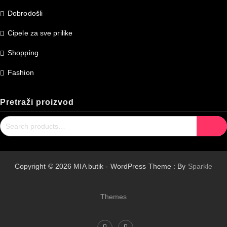
Dobrodošli
Cipele za sve prilike
Shopping
Fashion
Pretraži proizvod
Search
Search
for:
Copyright © 2026 MIA butik - WordPress Theme : By
Sparkle
Themes