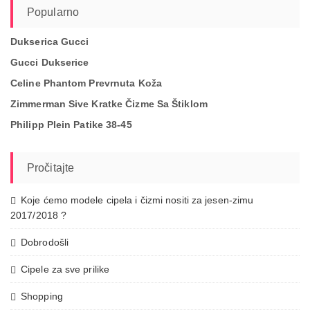
Popularno
Dukserica Gucci
Gucci Dukserice
Celine Phantom Prevrnuta Koža
Zimmerman Sive Kratke Čizme Sa Štiklom
Philipp Plein Patike 38-45
Pročitajte
Koje ćemo modele cipela i čizmi nositi za jesen-zimu
2017/2018 ?
Dobrodošli
Cipele za sve prilike
Shopping