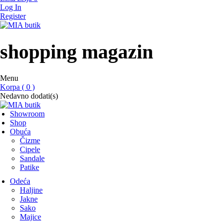
Log In
Register
MIA butik
showroom
shopping magazin
Menu
Korpa ( 0 )
Nedavno dodati(s)
Showroom
Shop
Obuća
Čizme
Cipele
Sandale
Patike
Odeća
Haljine
Jakne
Sako
Majice