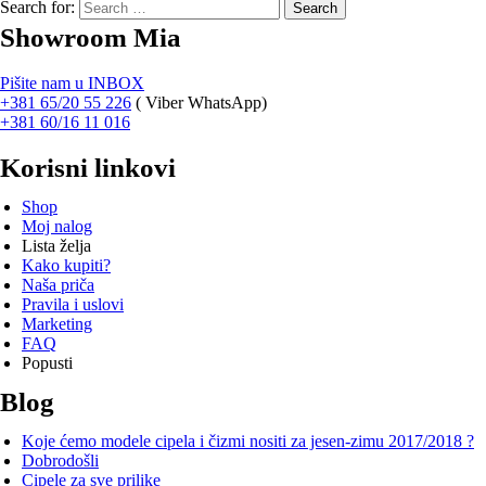
Search for:
Showroom Mia
Pišite nam u INBOX
+381 65/20 55 226
(
Viber WhatsApp)
+381 60/16 11 016
Korisni linkovi
Shop
Moj nalog
Lista želja
Kako kupiti?
Naša priča
Pravila i uslovi
Marketing
FAQ
Popusti
Blog
Koje ćemo modele cipela i čizmi nositi za jesen-zimu 2017/2018 ?
Dobrodošli
Cipele za sve prilike