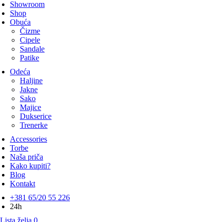
Showroom
Shop
Obuća
Čizme
Cipele
Sandale
Patike
Odeća
Haljine
Jakne
Sako
Majice
Dukserice
Trenerke
Accessories
Torbe
Naša priča
Kako kupiti?
Blog
Kontakt
+381 65/20 55 226
24h
Lista želja
0