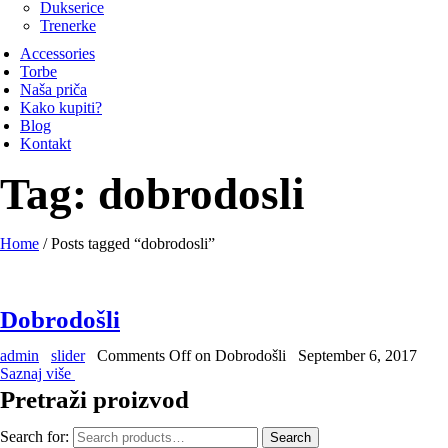
Dukserice
Trenerke
Accessories
Torbe
Naša priča
Kako kupiti?
Blog
Kontakt
Tag:
dobrodosli
Home
/ Posts tagged “dobrodosli”
Dobrodošli
admin
slider
Comments Off
on Dobrodošli
September 6, 2017
Saznaj više
Pretraži proizvod
Search for:
Search