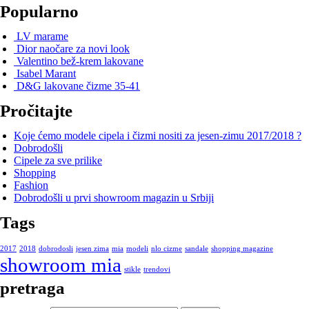
Popularno
LV marame
Dior naočare za novi look
Valentino bež-krem lakovane
Isabel Marant
D&G lakovane čizme 35-41
Pročitajte
Koje ćemo modele cipela i čizmi nositi za jesen-zimu 2017/2018 ?
Dobrodošli
Cipele za sve prilike
Shopping
Fashion
Dobrodošli u prvi showroom magazin u Srbiji
Tags
2017
2018
dobrodosli
jesen zima
mia
modeli
nlo cizme
sandale
shopping magazine
showroom mia
stikle
trendovi
pretraga