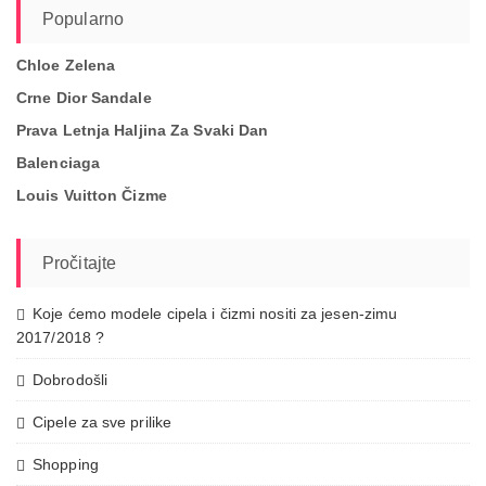
Popularno
Chloe Zelena
Crne Dior Sandale
Prava Letnja Haljina Za Svaki Dan
Balenciaga
Louis Vuitton Čizme
Pročitajte
Koje ćemo modele cipela i čizmi nositi za jesen-zimu
2017/2018 ?
Dobrodošli
Cipele za sve prilike
Shopping