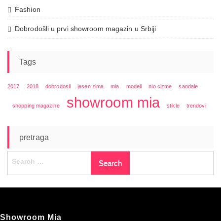
Fashion
Dobrodošli u prvi showroom magazin u Srbiji
Tags
2017
2018
dobrodosli
jesen zima
mia
modeli
nlo cizme
sandale
showroom mia
shopping magazine
stikle
trendovi
pretraga
Search
for:
Showroom Mia