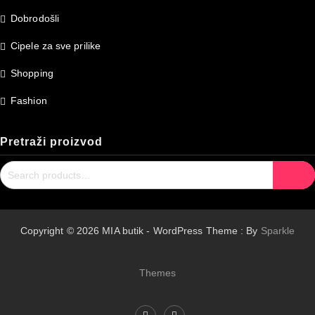
Dobrodošli
Cipele za sve prilike
Shopping
Fashion
Pretraži proizvod
Search
Search
for:
Copyright © 2026 MIA butik - WordPress Theme : By
Sparkle
Themes