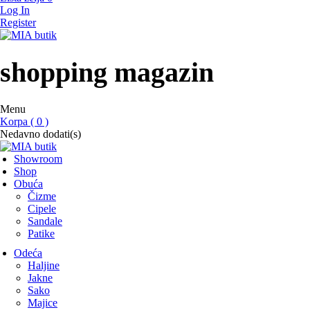
Log In
Register
MIA butik
showroom
shopping magazin
Menu
Korpa ( 0 )
Nedavno dodati(s)
Showroom
Shop
Obuća
Čizme
Cipele
Sandale
Patike
Odeća
Haljine
Jakne
Sako
Majice