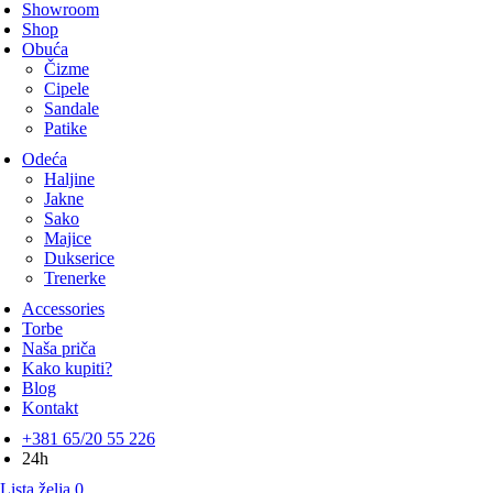
Showroom
Shop
Obuća
Čizme
Cipele
Sandale
Patike
Odeća
Haljine
Jakne
Sako
Majice
Dukserice
Trenerke
Accessories
Torbe
Naša priča
Kako kupiti?
Blog
Kontakt
+381 65/20 55 226
24h
Lista želja
0