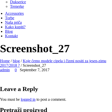
Dukserice
Trenerke
Accessories
Torbe
Naša priča
Kako kupiti?
Blog
Kontakt
Screenshot_27
Home
/
blog
/
Koje ćemo modele cipela i čizmi nositi za jesen-zimu
2017/2018 ?
/ Screenshot_27
admin
0
September 7, 2017
Leave a Reply
You must be
logged in
to post a comment.
Pretraži proizvod