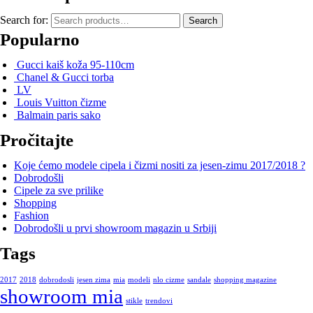
Search for:
Search
Popularno
Gucci kaiš koža 95-110cm
Chanel & Gucci torba
LV
Louis Vuitton čizme
Balmain paris sako
Pročitajte
Koje ćemo modele cipela i čizmi nositi za jesen-zimu 2017/2018 ?
Dobrodošli
Cipele za sve prilike
Shopping
Fashion
Dobrodošli u prvi showroom magazin u Srbiji
Tags
2017
2018
dobrodosli
jesen zima
mia
modeli
nlo cizme
sandale
shopping magazine
showroom mia
stikle
trendovi