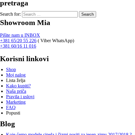
pretraga
Search for:
Showroom Mia
Pišite nam u INBOX
+381 65/20 55 226
(
Viber WhatsApp)
+381 60/16 11 016
Korisni linkovi
Shop
Moj nalog
Lista želja
Kako kupiti?
Naša priča
Pravila i uslovi
Marketing
FAQ
Popusti
Blog
Koje ćemo modele cipela i čizmi nositi za jesen-zimu 2017/2018 ?