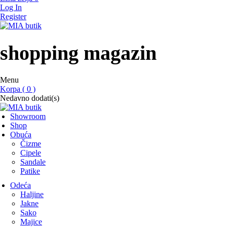
Log In
Register
MIA butik
showroom
shopping magazin
Menu
Korpa ( 0 )
Nedavno dodati(s)
Showroom
Shop
Obuća
Čizme
Cipele
Sandale
Patike
Odeća
Haljine
Jakne
Sako
Majice