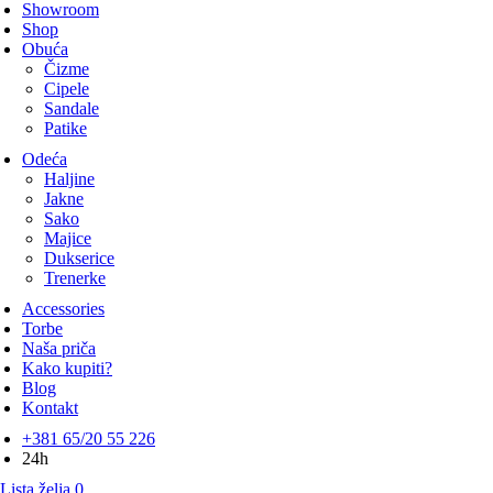
Showroom
Shop
Obuća
Čizme
Cipele
Sandale
Patike
Odeća
Haljine
Jakne
Sako
Majice
Dukserice
Trenerke
Accessories
Torbe
Naša priča
Kako kupiti?
Blog
Kontakt
+381 65/20 55 226
24h
Lista želja
0