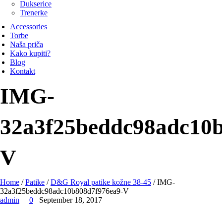
Dukserice
Trenerke
Accessories
Torbe
Naša priča
Kako kupiti?
Blog
Kontakt
IMG-
32a3f25beddc98adc10b
V
Home
/
Patike
/
D&G Royal patike kožne 38-45
/ IMG-
32a3f25beddc98adc10b808d7f976ea9-V
admin
0
September 18, 2017