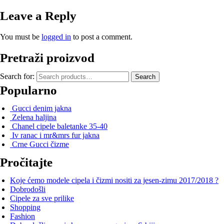
Leave a Reply
You must be
logged in
to post a comment.
Pretraži proizvod
Search for:
Search
Popularno
Gucci denim jakna
Zelena haljina
Chanel cipele baletanke 35-40
Iv ranac i mr&mrs fur jakna
Crne Gucci čizme
Pročitajte
Koje ćemo modele cipela i čizmi nositi za jesen-zimu 2017/2018 ?
Dobrodošli
Cipele za sve prilike
Shopping
Fashion