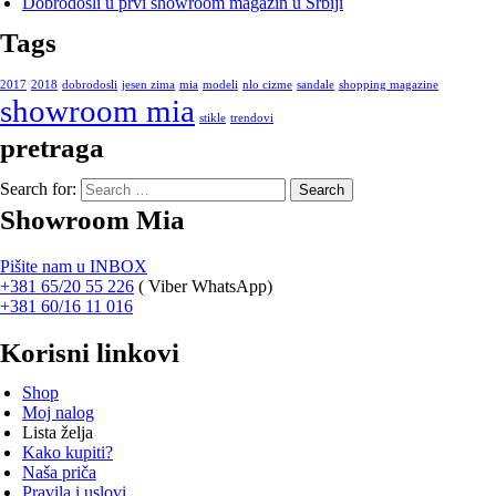
Dobrodošli u prvi showroom magazin u Srbiji
Tags
2017
2018
dobrodosli
jesen zima
mia
modeli
nlo cizme
sandale
shopping magazine
showroom mia
stikle
trendovi
pretraga
Search for:
Showroom Mia
Pišite nam u INBOX
+381 65/20 55 226
(
Viber WhatsApp)
+381 60/16 11 016
Korisni linkovi
Shop
Moj nalog
Lista želja
Kako kupiti?
Naša priča
Pravila i uslovi