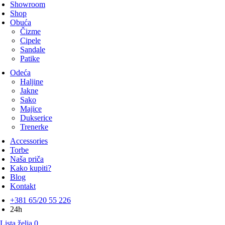
Showroom
Shop
Obuća
Čizme
Cipele
Sandale
Patike
Odeća
Haljine
Jakne
Sako
Majice
Dukserice
Trenerke
Accessories
Torbe
Naša priča
Kako kupiti?
Blog
Kontakt
+381 65/20 55 226
24h
Lista želja
0