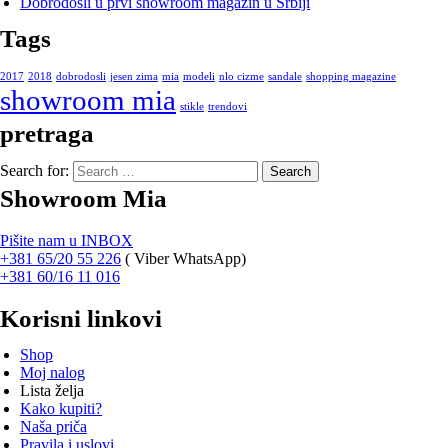
Dobrodošli u prvi showroom magazin u Srbiji
Tags
2017
2018
dobrodosli
jesen zima
mia
modeli
nlo cizme
sandale
shopping magazine
showroom mia
stikle
trendovi
pretraga
Search for:
Showroom Mia
Pišite nam u INBOX
+381 65/20 55 226
(
Viber WhatsApp)
+381 60/16 11 016
Korisni linkovi
Shop
Moj nalog
Lista želja
Kako kupiti?
Naša priča
Pravila i uslovi