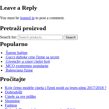
Leave a Reply
You must be
logged in
to post a comment.
Pretraži proizvod
Search for:
Search
Popularno
Šarene haljine
Gucci duboke crne čizme sa srcem
Givenchy u crnoj i beloj boji
MCQ exptremno popularne
Balenciaga čizme
Pročitajte
Koje ćemo modele cipela i čizmi nositi za jesen-zimu 2017/2018 ?
Dobrodošli
Cipele za sve prilike
Shopping
Fashion