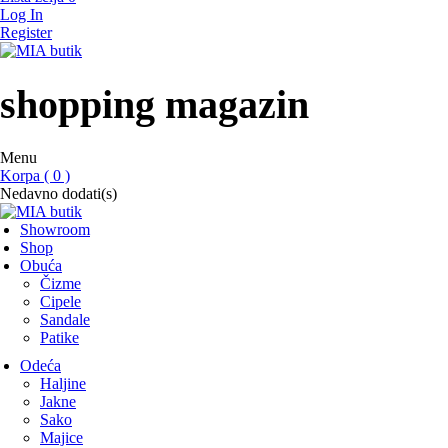
Log In
Register
MIA butik
showroom
shopping magazin
Menu
Korpa ( 0 )
Nedavno dodati(s)
Showroom
Shop
Obuća
Čizme
Cipele
Sandale
Patike
Odeća
Haljine
Jakne
Sako
Majice