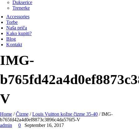
Dukserice
Trenerke
Accessories
Torbe
Naša priča
Kako kupiti?
Blog
Kontakt
IMG-
b765fd42a4d0ef8873c3
V
Home
/
Čizme
/
Louis Vuitton kožne čizme 35-40
/ IMG-
b765fd42a4d0ef8873c3896c4da576f5-V
admin
0
September 16, 2017