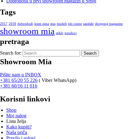
Dobrodošli u prvi showroom magazin u Srbiji
Tags
2017
2018
dobrodosli
jesen zima
mia
modeli
nlo cizme
sandale
shopping magazine
showroom mia
stikle
trendovi
pretraga
Search for:
Showroom Mia
Pišite nam u INBOX
+381 65/20 55 226
(
Viber WhatsApp)
+381 60/16 11 016
Korisni linkovi
Shop
Moj nalog
Lista želja
Kako kupiti?
Naša priča
Pravila i uslovi