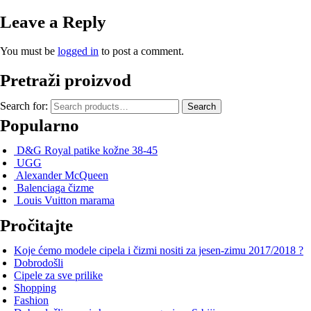
Leave a Reply
You must be
logged in
to post a comment.
Pretraži proizvod
Search for:
Search
Popularno
D&G Royal patike kožne 38-45
UGG
Alexander McQueen
Balenciaga čizme
Louis Vuitton marama
Pročitajte
Koje ćemo modele cipela i čizmi nositi za jesen-zimu 2017/2018 ?
Dobrodošli
Cipele za sve prilike
Shopping
Fashion