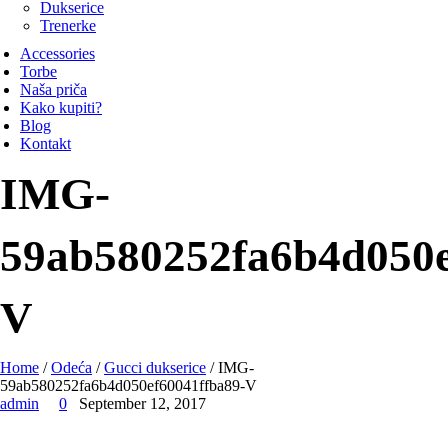
Dukserice
Trenerke
Accessories
Torbe
Naša priča
Kako kupiti?
Blog
Kontakt
IMG-
59ab580252fa6b4d050e
V
Home
/
Odeća
/
Gucci dukserice
/ IMG-
59ab580252fa6b4d050ef60041ffba89-V
admin
0
September 12, 2017