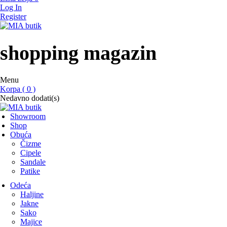
Log In
Register
MIA butik
showroom
shopping magazin
Menu
Korpa ( 0 )
Nedavno dodati(s)
Showroom
Shop
Obuća
Čizme
Cipele
Sandale
Patike
Odeća
Haljine
Jakne
Sako
Majice