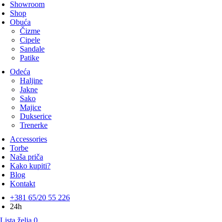
Showroom
Shop
Obuća
Čizme
Cipele
Sandale
Patike
Odeća
Haljine
Jakne
Sako
Majice
Dukserice
Trenerke
Accessories
Torbe
Naša priča
Kako kupiti?
Blog
Kontakt
+381 65/20 55 226
24h
Lista želja
0