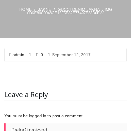
HOME
JAKNE
GUCCI DENIM JAKNA
/
/
/ IMG-
0D6E80C0048CE15F5E82E77497E38D6E-V
admin
0
September 12, 2017
Leave a Reply
You must be
logged in
to post a comment.
Pretraži proizvod