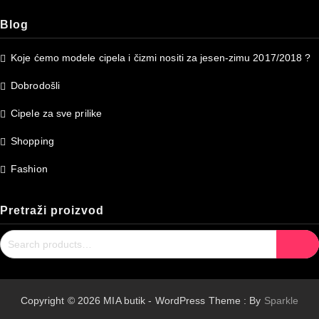
Blog
Koje ćemo modele cipela i čizmi nositi za jesen-zimu 2017/2018 ?
Dobrodošli
Cipele za sve prilike
Shopping
Fashion
Pretraži proizvod
Search
Search
for:
Copyright © 2026 MIA butik - WordPress Theme : By
Sparkle