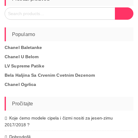
Search
Search
for:
Popularno
Chanel Baletanke
Chanel U Belom
LV Supreme Patike
Bela Haljina Sa Crvenim Cvetnim Dezenom
Chanel Ogrlica
Pročitajte
Koje ćemo modele cipela i čizmi nositi za jesen-zimu
2017/2018 ?
Dobrodošli