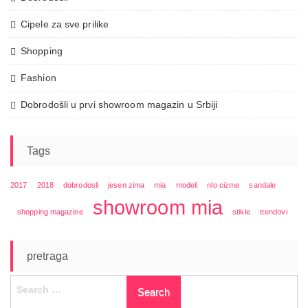
Cipele za sve prilike
Shopping
Fashion
Dobrodošli u prvi showroom magazin u Srbiji
Tags
2017
2018
dobrodosli
jesen zima
mia
modeli
nlo cizme
sandale
showroom mia
shopping magazine
stikle
trendovi
pretraga
Search
for: