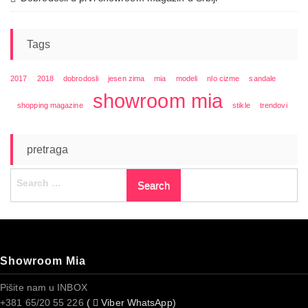
Tags
2017
2018
dobrodosli
jesen zima
mia
modeli
nlo cizme
sandale
showroom mia
shopping magazine
stikle
trendovi
pretraga
Search
for:
Showroom Mia
Pišite nam u INBOX
+381 65/20 55 226
(
Viber WhatsApp)