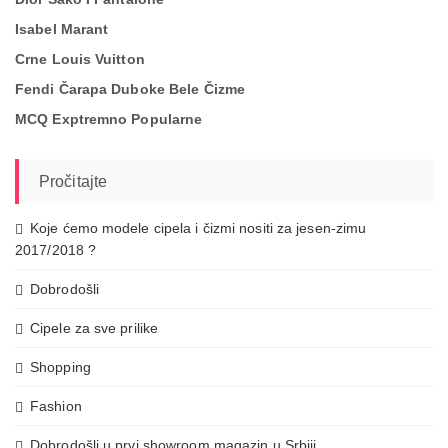
Isabel Marant
Crne Louis Vuitton
Fendi Čarapa Duboke Bele Čizme
MCQ Exptremno Popularne
Pročitajte
Koje ćemo modele cipela i čizmi nositi za jesen-zimu
2017/2018 ?
Dobrodošli
Cipele za sve prilike
Shopping
Fashion
Dobrodošli u prvi showroom magazin u Srbiji