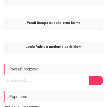
Fendi čarapa duboke crne čizme
Louis Vuitton moderne sa štiklom
Pretraži proizvod
Search
Search
for:
Popularno
Dior Sako I Pantalone