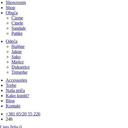
Showroom
Shop
Obuća
Čizme
Cipele
Sandale
Patike
Odeća
Haljine
Jakne
Sako
Majice
Dukserice
Trenerke
Accessories
Torbe
Naša priča
Kako kupiti?
Blog
Kontakt
+381 65/20 55 226
24h
Lista želja
0