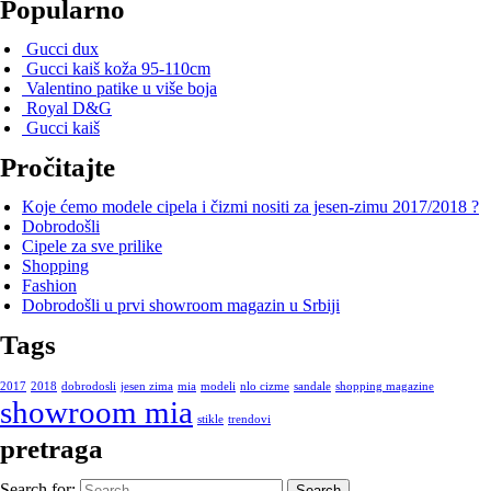
Popularno
Gucci dux
Gucci kaiš koža 95-110cm
Valentino patike u više boja
Royal D&G
Gucci kaiš
Pročitajte
Koje ćemo modele cipela i čizmi nositi za jesen-zimu 2017/2018 ?
Dobrodošli
Cipele za sve prilike
Shopping
Fashion
Dobrodošli u prvi showroom magazin u Srbiji
Tags
2017
2018
dobrodosli
jesen zima
mia
modeli
nlo cizme
sandale
shopping magazine
showroom mia
stikle
trendovi
pretraga
Search for: