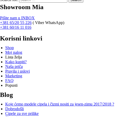
Showroom Mia
Pišite nam u INBOX
+381 65/20 55 226
(
Viber WhatsApp)
+381 60/16 11 016
Korisni linkovi
Shop
Moj nalog
Lista želja
Kako kupiti?
Naša priča
Pravila i uslovi
Marketing
FAQ
Popusti
Blog
Koje ćemo modele cipela i čizmi nositi za jesen-zimu 2017/2018 ?
Dobrodošli
Cipele za sve prilike