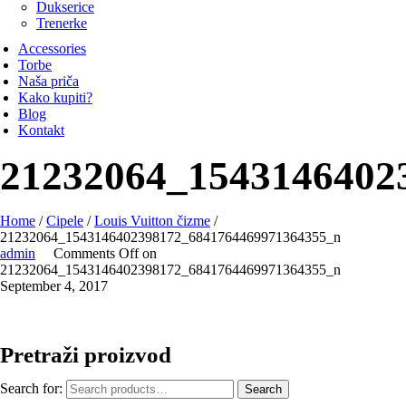
Dukserice
Trenerke
Accessories
Torbe
Naša priča
Kako kupiti?
Blog
Kontakt
21232064_1543146402
Home
/
Cipele
/
Louis Vuitton čizme
/
21232064_1543146402398172_6841764469971364355_n
admin
Comments Off
on
21232064_1543146402398172_6841764469971364355_n
September 4, 2017
Pretraži proizvod
Search for:
Search