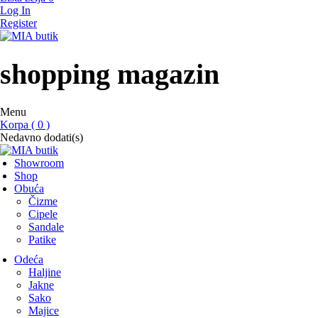
Log In
Register
MIA butik
showroom
shopping magazin
Menu
Korpa ( 0 )
Nedavno dodati(s)
Showroom
Shop
Obuća
Čizme
Cipele
Sandale
Patike
Odeća
Haljine
Jakne
Sako
Majice