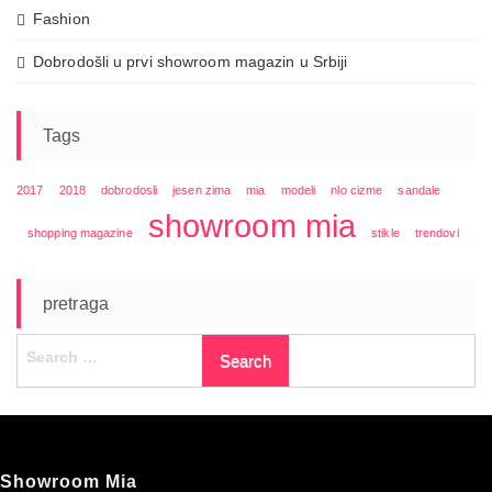
Fashion
Dobrodošli u prvi showroom magazin u Srbiji
Tags
2017
2018
dobrodosli
jesen zima
mia
modeli
nlo cizme
sandale
showroom mia
shopping magazine
stikle
trendovi
pretraga
Search
for:
Showroom Mia