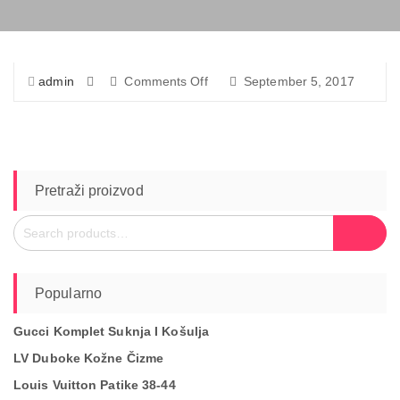
on
admin
Comments Off
September 5, 2017
21192296_1542780602434752_
Pretraži proizvod
Search
Search
for:
Popularno
Gucci Komplet Suknja I Košulja
LV Duboke Kožne Čizme
Louis Vuitton Patike 38-44