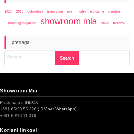
2017
2018
dobrodosli
jesen zima
mia
modeli
nlo cizme
sandale
showroom mia
shopping magazine
stikle
trendovi
pretraga
Search
for:
Showroom Mia
Pišite nam u INBOX
+381 65/20 55 226
(
Viber WhatsApp)
+381 60/16 11 016
Korisni linkovi