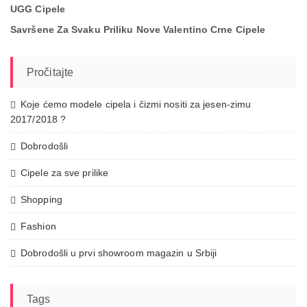
UGG Cipele
Savršene Za Svaku Priliku Nove Valentino Crne Cipele
Pročitajte
Koje ćemo modele cipela i čizmi nositi za jesen-zimu
2017/2018 ?
Dobrodošli
Cipele za sve prilike
Shopping
Fashion
Dobrodošli u prvi showroom magazin u Srbiji
Tags