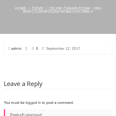
HOME
ČIZME
CELINE ČARAPA ČIZMA
/
/
/ IMG-
9831F17126C6FCEDA97AE4BECFECFB0E-V
admin
0
September 12, 2017
Leave a Reply
You must be
logged in
to post a comment.
Pretraži proizvod