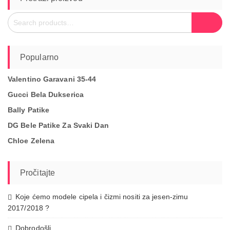
Search
Search
for:
Popularno
Valentino Garavani 35-44
Gucci Bela Dukserica
Bally Patike
DG Bele Patike Za Svaki Dan
Chloe Zelena
Pročitajte
Koje ćemo modele cipela i čizmi nositi za jesen-zimu
2017/2018 ?
Dobrodošli