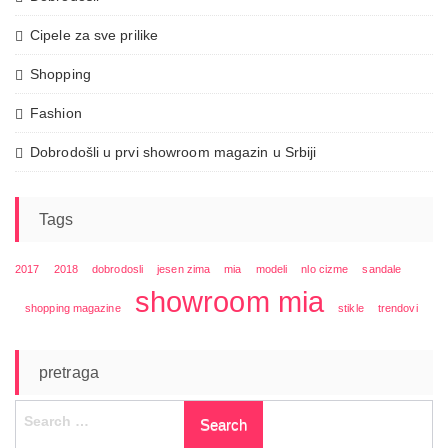
Cipele za sve prilike
Shopping
Fashion
Dobrodošli u prvi showroom magazin u Srbiji
Tags
2017
2018
dobrodosli
jesen zima
mia
modeli
nlo cizme
sandale
showroom mia
shopping magazine
stikle
trendovi
pretraga
Search
for: