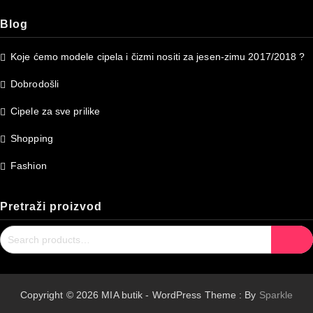
Blog
Koje ćemo modele cipela i čizmi nositi za jesen-zimu 2017/2018 ?
Dobrodošli
Cipele za sve prilike
Shopping
Fashion
Pretraži proizvod
Search
Search
for:
Copyright © 2026 MIA butik - WordPress Theme : By
Sparkle