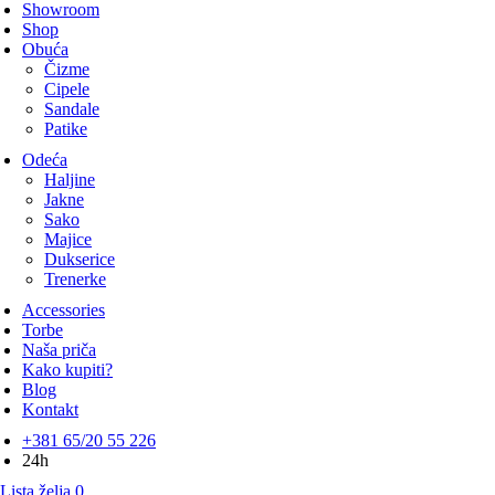
Showroom
Shop
Obuća
Čizme
Cipele
Sandale
Patike
Odeća
Haljine
Jakne
Sako
Majice
Dukserice
Trenerke
Accessories
Torbe
Naša priča
Kako kupiti?
Blog
Kontakt
+381 65/20 55 226
24h
Lista želja
0