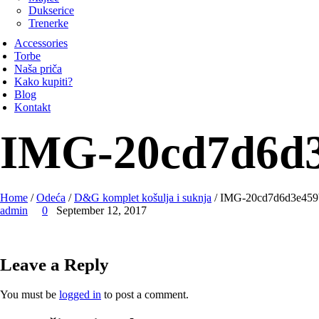
Dukserice
Trenerke
Accessories
Torbe
Naša priča
Kako kupiti?
Blog
Kontakt
IMG-20cd7d6d3
Home
/
Odeća
/
D&G komplet košulja i suknja
/ IMG-20cd7d6d3e459
admin
0
September 12, 2017
Leave a Reply
You must be
logged in
to post a comment.