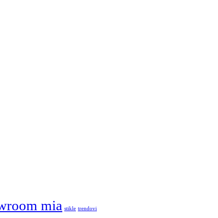
wroom mia
stikle
trendovi