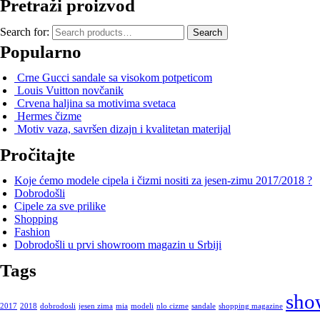
Pretraži proizvod
Search for:
Search
Popularno
Crne Gucci sandale sa visokom potpeticom
Louis Vuitton novčanik
Crvena haljina sa motivima svetaca
Hermes čizme
Motiv vaza, savršen dizajn i kvalitetan materijal
Pročitajte
Koje ćemo modele cipela i čizmi nositi za jesen-zimu 2017/2018 ?
Dobrodošli
Cipele za sve prilike
Shopping
Fashion
Dobrodošli u prvi showroom magazin u Srbiji
Tags
sho
2017
2018
dobrodosli
jesen zima
mia
modeli
nlo cizme
sandale
shopping magazine