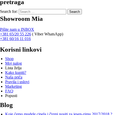
pretraga
Search for:
Showroom Mia
Pišite nam u INBOX
+381 65/20 55 226
(
Viber WhatsApp)
+381 60/16 11 016
Korisni linkovi
Shop
Moj nalog
Lista želja
Kako kupiti?
Naša priča
Pravila i uslovi
Marketing
FAQ
Popusti
Blog
Koje ćemo modele cipela i čizmi nositi za jesen-zimu 2017/2018 ?