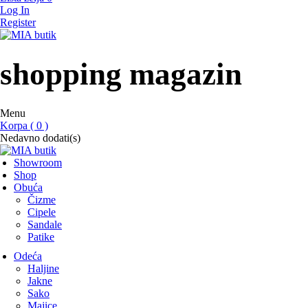
Log In
Register
MIA butik
showroom
shopping magazin
Menu
Korpa ( 0 )
Nedavno dodati(s)
Showroom
Shop
Obuća
Čizme
Cipele
Sandale
Patike
Odeća
Haljine
Jakne
Sako
Majice