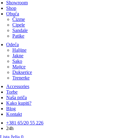
Showroom
Shop
Obuća
Čizme
Cipele
Sandale
Patike
Odeća
Haljine
Jakne
Sako
Majice
Dukserice
Trenerke
Accessories
Torbe
Naša priča
Kako kupiti?
Blog
Kontakt
+381 65/20 55 226
24h
Lista želja
0