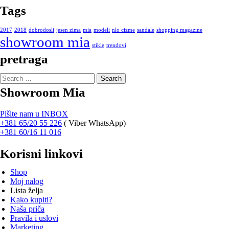
Tags
2017
2018
dobrodosli
jesen zima
mia
modeli
nlo cizme
sandale
shopping magazine
showroom mia
stikle
trendovi
pretraga
Search
for:
Showroom Mia
Pišite nam u INBOX
+381 65/20 55 226
(
Viber WhatsApp)
+381 60/16 11 016
Korisni linkovi
Shop
Moj nalog
Lista želja
Kako kupiti?
Naša priča
Pravila i uslovi
Marketing