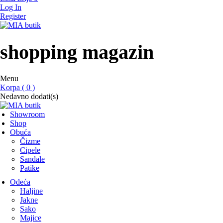
Log In
Register
MIA butik
showroom
shopping magazin
Menu
Korpa ( 0 )
Nedavno dodati(s)
Showroom
Shop
Obuća
Čizme
Cipele
Sandale
Patike
Odeća
Haljine
Jakne
Sako
Majice