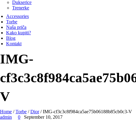
Dukserice
Trenerke
Accessories
Torbe
Naša priča
Kako kupiti?
Blog
Kontakt
IMG-
cf3c3c8f984ca5ae75b0
V
Home
/
Torbe
/
Dior
/ IMG-cf3c3c8f984ca5ae75b06188b85cb0c3-V
admin
0
September 10, 2017