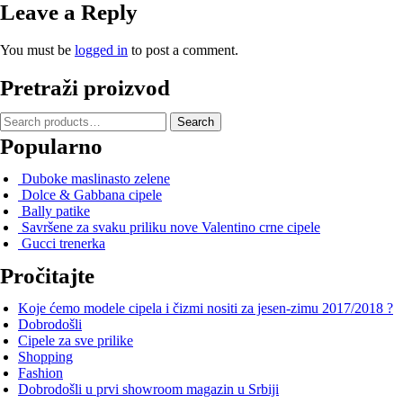
Leave a Reply
You must be
logged in
to post a comment.
Pretraži proizvod
Search
Search
for:
Popularno
Duboke maslinasto zelene
Dolce & Gabbana cipele
Bally patike
Savršene za svaku priliku nove Valentino crne cipele
Gucci trenerka
Pročitajte
Koje ćemo modele cipela i čizmi nositi za jesen-zimu 2017/2018 ?
Dobrodošli
Cipele za sve prilike
Shopping
Fashion
Dobrodošli u prvi showroom magazin u Srbiji