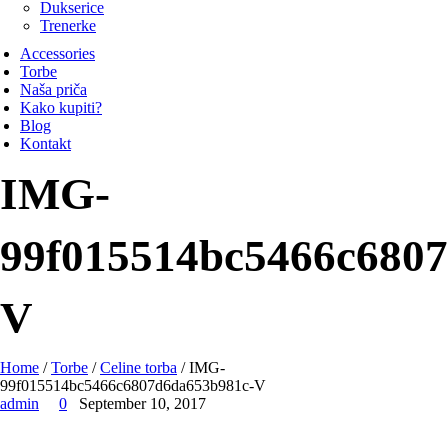
Dukserice
Trenerke
Accessories
Torbe
Naša priča
Kako kupiti?
Blog
Kontakt
IMG-
99f015514bc5466c680
V
Home
/
Torbe
/
Celine torba
/ IMG-
99f015514bc5466c6807d6da653b981c-V
admin
0
September 10, 2017