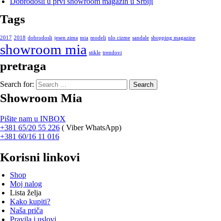
Dobrodošli u prvi showroom magazin u Srbiji
Tags
2017
2018
dobrodosli
jesen zima
mia
modeli
nlo cizme
sandale
shopping magazine
showroom mia
stikle
trendovi
pretraga
Search for:
Showroom Mia
Pišite nam u INBOX
+381 65/20 55 226
(
Viber WhatsApp)
+381 60/16 11 016
Korisni linkovi
Shop
Moj nalog
Lista želja
Kako kupiti?
Naša priča
Pravila i uslovi