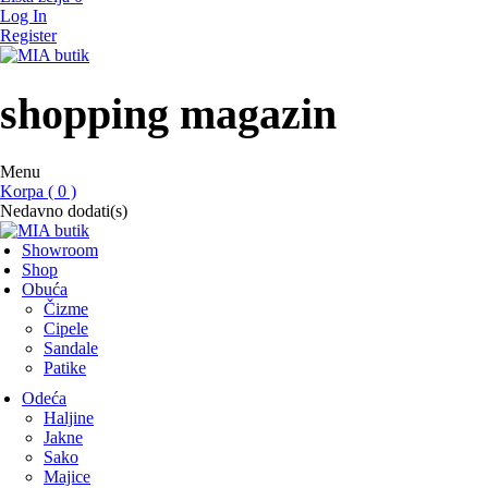
Log In
Register
MIA butik
showroom
shopping magazin
Menu
Korpa ( 0 )
Nedavno dodati(s)
Showroom
Shop
Obuća
Čizme
Cipele
Sandale
Patike
Odeća
Haljine
Jakne
Sako
Majice