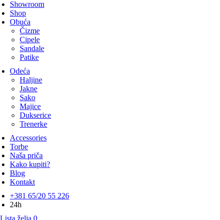
Showroom
Shop
Obuća
Čizme
Cipele
Sandale
Patike
Odeća
Haljine
Jakne
Sako
Majice
Dukserice
Trenerke
Accessories
Torbe
Naša priča
Kako kupiti?
Blog
Kontakt
+381 65/20 55 226
24h
Lista želja
0