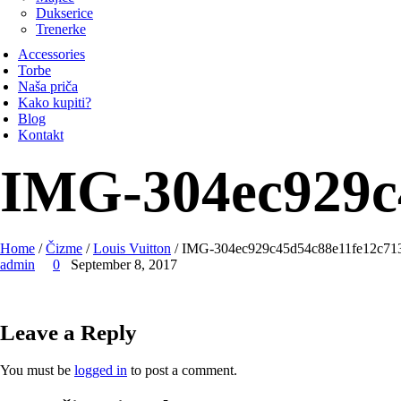
Dukserice
Trenerke
Accessories
Torbe
Naša priča
Kako kupiti?
Blog
Kontakt
IMG-304ec929c
Home
/
Čizme
/
Louis Vuitton
/ IMG-304ec929c45d54c88e11fe12c71
admin
0
September 8, 2017
Leave a Reply
You must be
logged in
to post a comment.