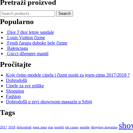
Pretraži proizvod
Search
Search
for:
Popularno
Dior J`dior letnje sandale
Louis Vuitton čizme
Fendi čarapa duboke bele čizme
Balenciaga
Gucci džemper mantil
Pročitajte
Koje ćemo modele cipela i čizmi nositi za jesen-zimu 2017/2018 ?
Dobrodošli
Cipele za sve prilike
Shopping
Fashion
Dobrodošli u prvi showroom magazin u Srbiji
Tags
sho
2017
2018
dobrodosli
jesen zima
mia
modeli
nlo cizme
sandale
shopping magazine