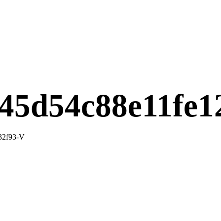
45d54c88e11fe1
32f93-V