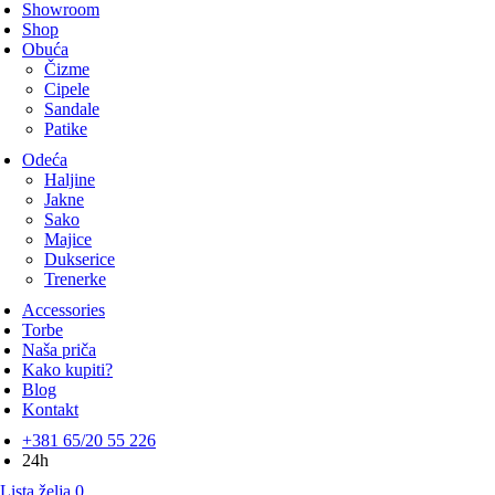
Showroom
Shop
Obuća
Čizme
Cipele
Sandale
Patike
Odeća
Haljine
Jakne
Sako
Majice
Dukserice
Trenerke
Accessories
Torbe
Naša priča
Kako kupiti?
Blog
Kontakt
+381 65/20 55 226
24h
Lista želja
0