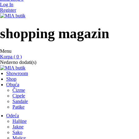
Log In
Register
MIA butik
showroom
shopping magazin
Menu
Korpa ( 0 )
Nedavno dodati(s)
Showroom
Shop
Obuća
Čizme
Cipele
Sandale
Patike
Odeća
Haljine
Jakne
Sako
Majice