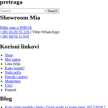
pretraga
Search
for:
Showroom Mia
Pišite nam u INBOX
+381 65/20 55 226
(
Viber WhatsApp)
+381 60/16 11 016
Korisni linkovi
Shop
Moj nalog
Lista želja
Kako kupiti?
Naša priča
Pravila i uslovi
Marketing
FAQ
Popusti
Blog
Koje ćemo modele cipela i čizmi nositi za jesen-zimu 2017/2018 ?