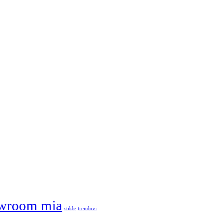
wroom mia
stikle
trendovi