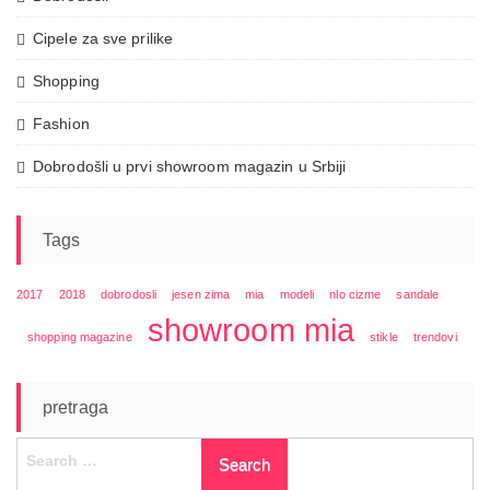
Cipele za sve prilike
Shopping
Fashion
Dobrodošli u prvi showroom magazin u Srbiji
Tags
2017
2018
dobrodosli
jesen zima
mia
modeli
nlo cizme
sandale
showroom mia
shopping magazine
stikle
trendovi
pretraga
Search
for: