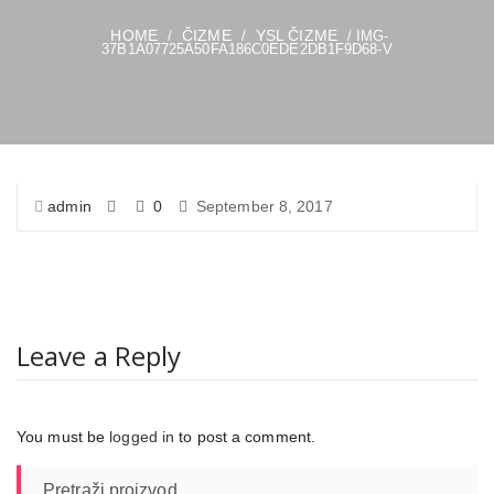
HOME
ČIZME
YSL ČIZME
/
/
/ IMG-
37B1A07725A50FA186C0EDE2DB1F9D68-V
admin
0
September 8, 2017
Leave a Reply
You must be
logged in
to post a comment.
Pretraži proizvod