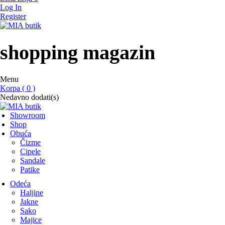
Log In
Register
MIA butik
showroom
shopping magazin
Menu
Korpa ( 0 )
Nedavno dodati(s)
Showroom
Shop
Obuća
Čizme
Cipele
Sandale
Patike
Odeća
Haljine
Jakne
Sako
Majice