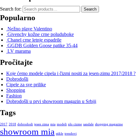
Search for:
Search
Popularno
Nežno plave Valentino
Givenchy kožne crne poluduboke
Chanel crne letnje espadrile
GGDB Golden Goose patike 35-44
LV marama
Pročitajte
Koje ćemo modele cipela i čizmi nositi za jesen-zimu 2017/2018 ?
Dobrodošli
Cipele za sve prilike
Shopping
Fashion
Dobrodošli u prvi showroom magazin u Srbiji
Tags
2017
2018
dobrodosli
jesen zima
mia
modeli
nlo cizme
sandale
shopping magazine
showroom mia
stikle
trendovi