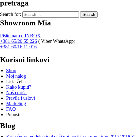
pretraga
Search for:
Showroom Mia
Pišite nam u INBOX
+381 65/20 55 226
(
Viber WhatsApp)
+381 60/16 11 016
Korisni linkovi
Shop
Moj nalog
Lista želja
Kako kupiti?
Naša priča
Pravila i uslovi
Marketing
FAQ
Popusti
Blog
Koje ćemo modele cipela i čizmi nositi za jesen-zimu 2017/2018 ?