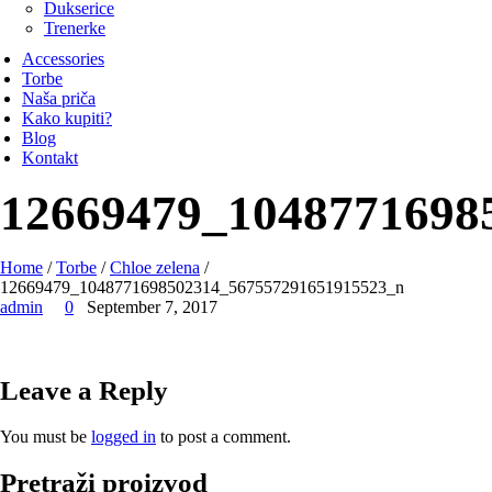
Dukserice
Trenerke
Accessories
Torbe
Naša priča
Kako kupiti?
Blog
Kontakt
12669479_1048771698
Home
/
Torbe
/
Chloe zelena
/
12669479_1048771698502314_567557291651915523_n
admin
0
September 7, 2017
Leave a Reply
You must be
logged in
to post a comment.
Pretraži proizvod