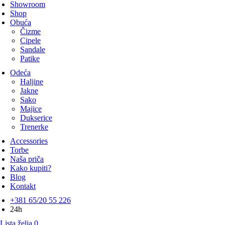
Showroom
Shop
Obuća
Čizme
Cipele
Sandale
Patike
Odeća
Haljine
Jakne
Sako
Majice
Dukserice
Trenerke
Accessories
Torbe
Naša priča
Kako kupiti?
Blog
Kontakt
+381 65/20 55 226
24h
Lista želja
0