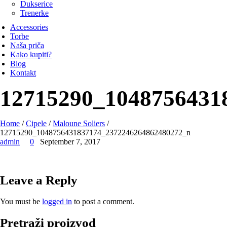
Dukserice
Trenerke
Accessories
Torbe
Naša priča
Kako kupiti?
Blog
Kontakt
12715290_1048756431
Home
/
Cipele
/
Maloune Soliers
/
12715290_1048756431837174_2372246264862480272_n
admin
0
September 7, 2017
Leave a Reply
You must be
logged in
to post a comment.
Pretraži proizvod