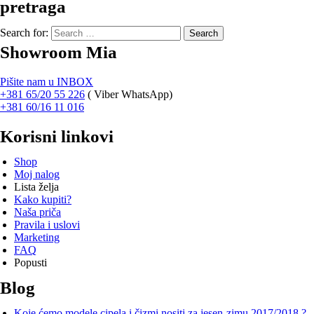
pretraga
Search for:
Showroom Mia
Pišite nam u INBOX
+381 65/20 55 226
(
Viber WhatsApp)
+381 60/16 11 016
Korisni linkovi
Shop
Moj nalog
Lista želja
Kako kupiti?
Naša priča
Pravila i uslovi
Marketing
FAQ
Popusti
Blog
Koje ćemo modele cipela i čizmi nositi za jesen-zimu 2017/2018 ?