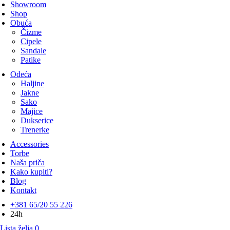
Showroom
Shop
Obuća
Čizme
Cipele
Sandale
Patike
Odeća
Haljine
Jakne
Sako
Majice
Dukserice
Trenerke
Accessories
Torbe
Naša priča
Kako kupiti?
Blog
Kontakt
+381 65/20 55 226
24h
Lista želja
0