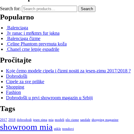
Search for:
Search
Popularno
Balenciaga
Iv ranac i mr&mrs fur jakna
Balenciaga čizme
Celine Phantom prevrnuta koža
Chanel crne letnje espadrile
Pročitajte
Koje ćemo modele cipela i čizmi nositi za jesen-zimu 2017/2018 ?
Dobrodošli
Cipele za sve prilike
Shopping
Fashion
Dobrodošli u prvi showroom magazin u Srbiji
Tags
2017
2018
dobrodosli
jesen zima
mia
modeli
nlo cizme
sandale
shopping magazine
showroom mia
stikle
trendovi