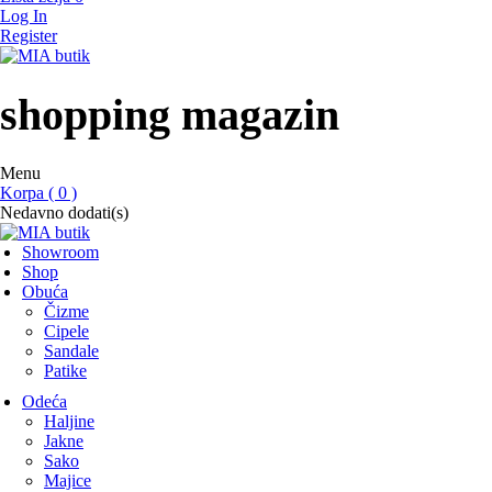
Log In
Register
MIA butik
showroom
shopping magazin
Menu
Korpa ( 0 )
Nedavno dodati(s)
Showroom
Shop
Obuća
Čizme
Cipele
Sandale
Patike
Odeća
Haljine
Jakne
Sako
Majice