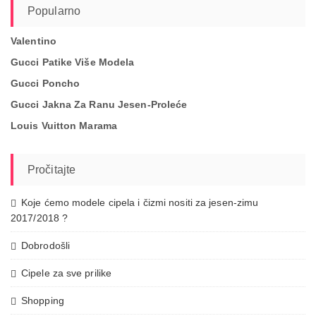
Popularno
Valentino
Gucci Patike Više Modela
Gucci Poncho
Gucci Jakna Za Ranu Jesen-Proleće
Louis Vuitton Marama
Pročitajte
Koje ćemo modele cipela i čizmi nositi za jesen-zimu
2017/2018 ?
Dobrodošli
Cipele za sve prilike
Shopping