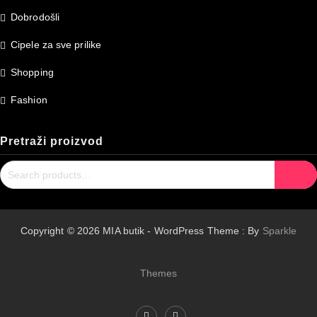
Dobrodošli
Cipele za sve prilike
Shopping
Fashion
Pretraži proizvod
Search
Search
for:
Copyright © 2026 MIA butik - WordPress Theme : By
Sparkle
Themes