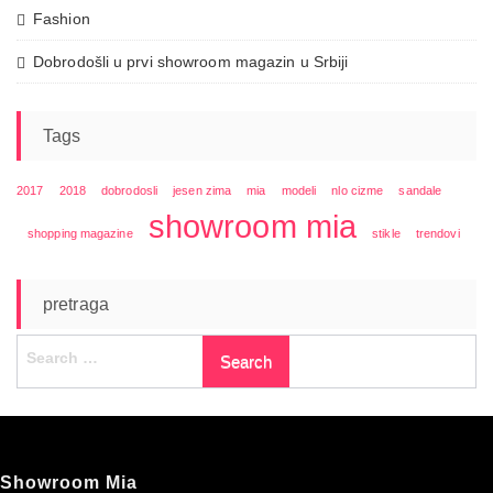
Fashion
Dobrodošli u prvi showroom magazin u Srbiji
Tags
2017
2018
dobrodosli
jesen zima
mia
modeli
nlo cizme
sandale
showroom mia
shopping magazine
stikle
trendovi
pretraga
Search
for:
Showroom Mia