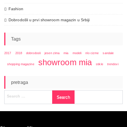
Fashion
Dobrodošli u prvi showroom magazin u Srbiji
Tags
2017
2018
dobrodosli
jesen zima
mia
modeli
nlo cizme
sandale
showroom mia
shopping magazine
stikle
trendovi
pretraga
Search
for: