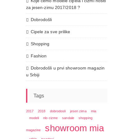
Koje ćemo modele cipela i čizmi nositi
za jesen-zimu 2017/2018 ?
Dobrodošli
Cipele za sve prilike
Shopping
Fashion
Dobrodošli u prvi showroom magazin
u Srbiji
Tags
2017
2018
dobrodosli
jesen zima
mia
modeli
nlo cizme
sandale
shopping
showroom mia
magazine
stikle
trendovi