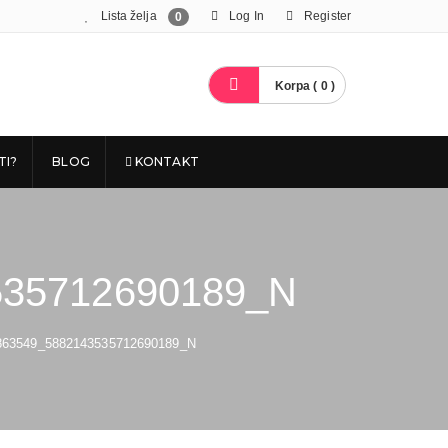
Lista želja
Log In
Register
0
Korpa ( 0 )
TI?
BLOG
KONTAKT
535712690189_N
863549_5882143535712690189_N