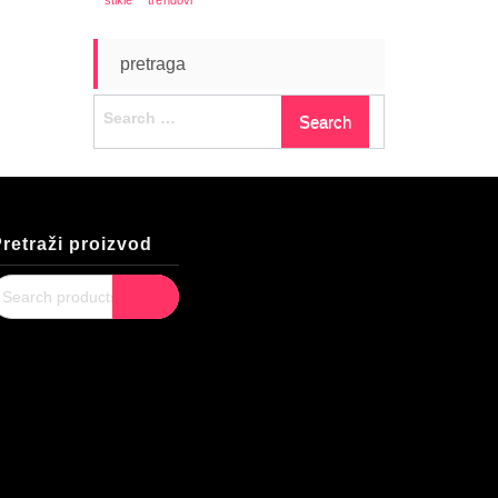
pretraga
Search
for:
retraži proizvod
earch
Search
or: