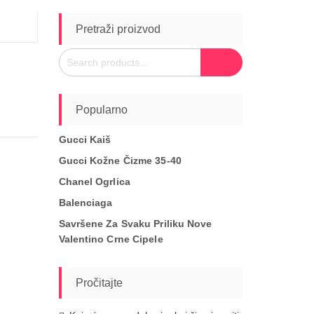
Pretraži proizvod
Search
Search
for:
Popularno
Gucci Kaiš
Gucci Kožne Čizme 35-40
Chanel Ogrlica
Balenciaga
Savršene Za Svaku Priliku Nove
Valentino Crne Cipele
Pročitajte