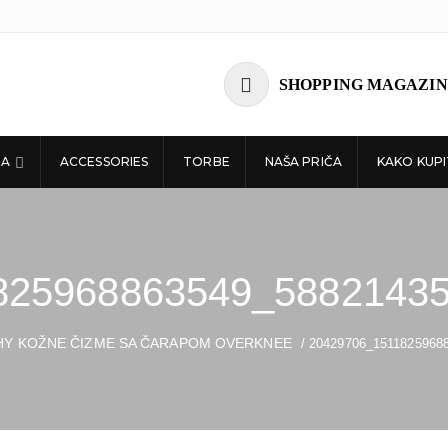
SHOPPING MAGAZIN
ĆA
ACCESSORIES
TORBE
NAŠA PRIČA
KAKO KUPI
825968863549_5882143
HY KOŽNE ČIZME SA ČARAPOM OVERKNEE
/ 20429706_1511825968