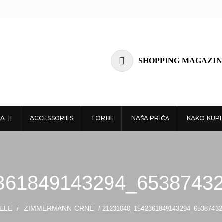
SHOPPING MAGAZIN
ĆA
ACCESSORIES
TORBE
NAŠA PRIČA
KAKO KUPI
361849143294_6538743
PELE
ZIMMERMANN CRNE
/
/ 21231040_1542361849143294_6538743