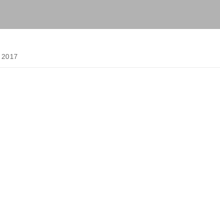
 2017
1849143294_6538743245517660599_n