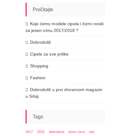
Pročitajte
Koje ćemo modele cipela i čizmi nositi
za jesen-zimu 2017/2018 ?
Dobrodošli
Cipele za sve prilike
Shopping
Fashion
Dobrodošli u prvi showroom magazin
u Srbiji
Tags
2017
2018
dobrodosli
jesen zima
mia