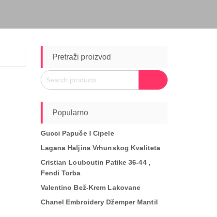
Pretraži proizvod
Search
Search
for:
Popularno
Gucci Papuče I Cipele
Lagana Haljina Vrhunskog Kvaliteta
Cristian Louboutin Patike 36-44 ,
Fendi Torba
Valentino Bež-Krem Lakovane
Chanel Embroidery Džemper Mantil