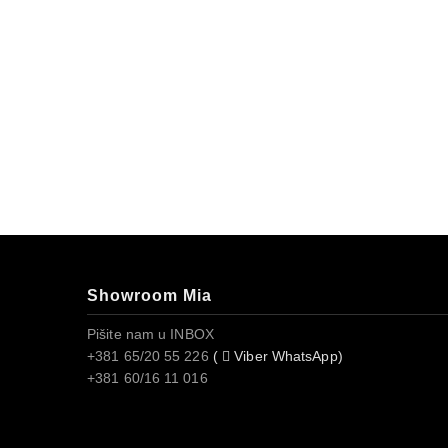
Showroom Mia
Pišite nam u INBOX
+381 65/20 55 226
(
Viber WhatsApp)
+381 60/16 11 016