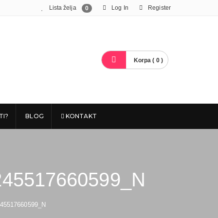
Lista želja
Log In
Register
0
Korpa ( 0 )
TI?
BLOG
KONTAKT
245517660599_N
245517660599_N