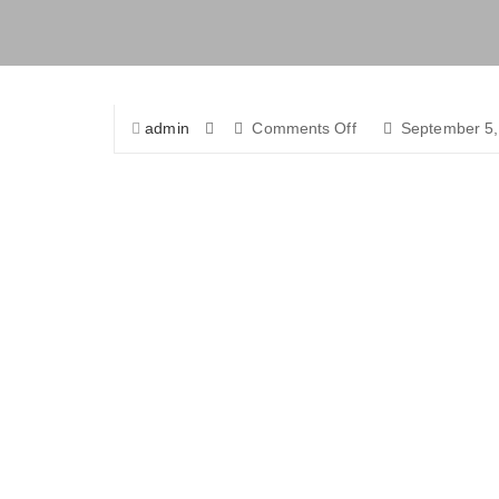
on
admin
Comments Off
September 5,
21231040_154236