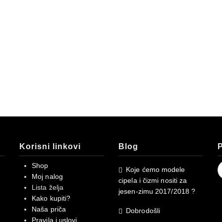
Korisni linkovi
Blog
P
S
Shop
Koje ćemo modele
f
Moj nalog
cipela i čizmi nositi za
Lista želja
jesen-zimu 2017/2018 ?
Kako kupiti?
Naša priča
Dobrodošli
Pravila i uslovi