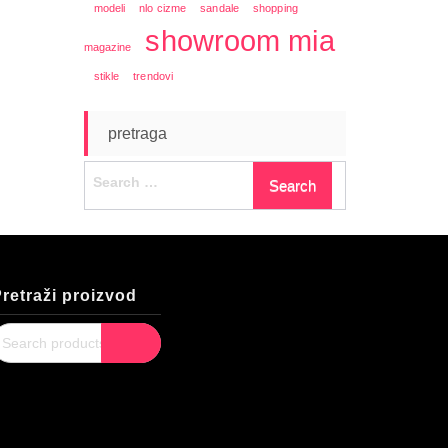
modeli
nlo cizme
sandale
shopping
showroom mia
magazine
stikle
trendovi
pretraga
Search
for:
retraži proizvod
earch
Search
or: