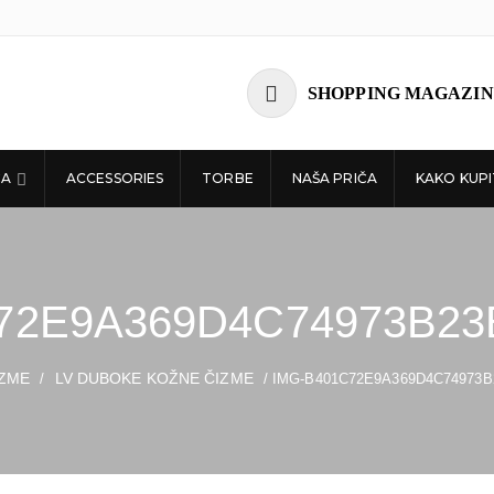
SHOPPING MAGAZIN
ĆA
ACCESSORIES
TORBE
NAŠA PRIČA
KAKO KUPI
72E9A369D4C74973B23
IZME
LV DUBOKE KOŽNE ČIZME
/
/ IMG-B401C72E9A369D4C74973B