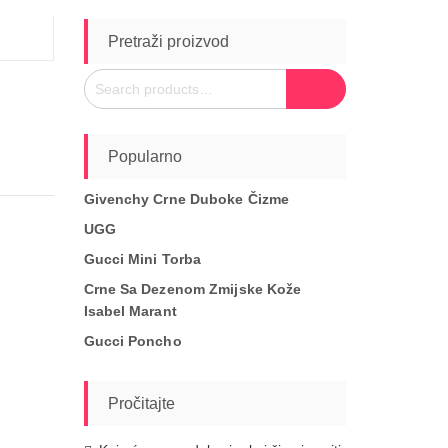
Pretraži proizvod
Search
Search
for:
Popularno
Givenchy Crne Duboke Čizme
UGG
Gucci Mini Torba
Crne Sa Dezenom Zmijske Kože
Isabel Marant
Gucci Poncho
Pročitajte