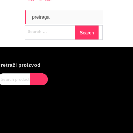
pretraga
Search
for:
retraži proizvod
earch
Search
or: