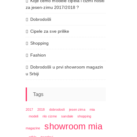
Koje ćemo modele cipela i čizmi nositi
za jesen-zimu 2017/2018 ?
Dobrodošli
Cipele za sve prilike
Shopping
Fashion
Dobrodošli u prvi showroom magazin
u Srbiji
Tags
2017
2018
dobrodosli
jesen zima
mia
modeli
nlo cizme
sandale
shopping
showroom mia
magazine
stikle
trendovi