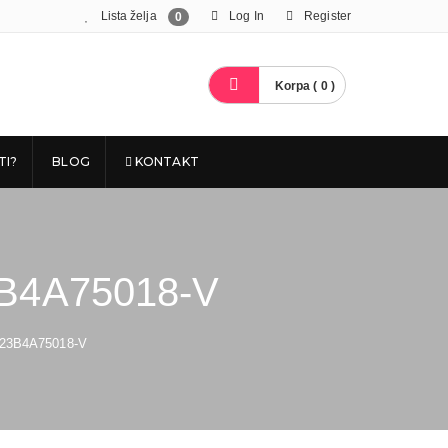
Lista želja
Log In
Register
0
Korpa ( 0 )
TI?
BLOG
KONTAKT
B4A75018-V
23B4A75018-V