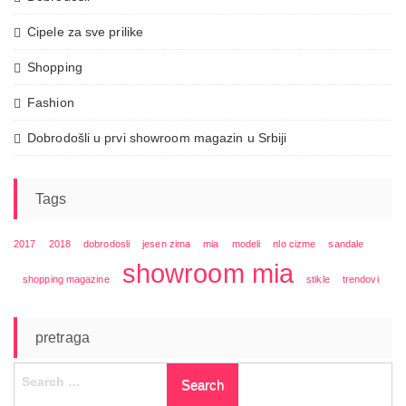
Cipele za sve prilike
Shopping
Fashion
Dobrodošli u prvi showroom magazin u Srbiji
Tags
2017
2018
dobrodosli
jesen zima
mia
modeli
nlo cizme
sandale
showroom mia
shopping magazine
stikle
trendovi
pretraga
Search
for: