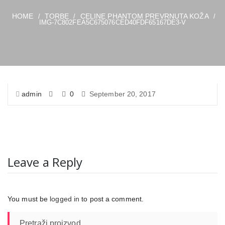
HOME
TORBE
CELINE PHANTOM PREVRNUTA KOŽA
/
/
/
IMG-7C802FEA5C675076CED40FDF65167DE3-V
admin
0
September 20, 2017
Leave a Reply
You must be
logged in
to post a comment.
Pretraži proizvod