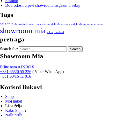
Fashion
Dobrodošli u prvi showroom magazin u Srbiji
Tags
2017
2018
dobrodosli
jesen zima
mia
modeli
nlo cizme
sandale
shopping magazine
showroom mia
stikle
trendovi
pretraga
Search for:
Showroom Mia
Pišite nam u INBOX
+381 65/20 55 226
(
Viber WhatsApp)
+381 60/16 11 016
Korisni linkovi
Shop
Moj nalog
Lista želja
Kako kupiti?
Naša priča