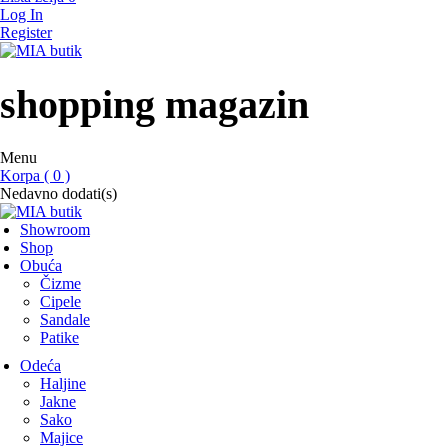
Log In
Register
MIA butik
showroom
shopping magazin
Menu
Korpa ( 0 )
Nedavno dodati(s)
Showroom
Shop
Obuća
Čizme
Cipele
Sandale
Patike
Odeća
Haljine
Jakne
Sako
Majice