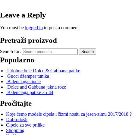
Leave a Reply
You must be
logged in
to post a comment.
Pretraži proizvod
Search for:
Search
Popularno
Udobne bele Dolce & Gabbana patike
Gucci džemper tunika
Balenciaga cipele
Dolce and Gabbana jakna roze
Balenciaga patike 35-44
Pročitajte
Koje ćemo modele cipela i čizmi nositi za jesen-zimu 2017/2018 ?
Dobrodošli
Cipele za sve prilike
Shopping