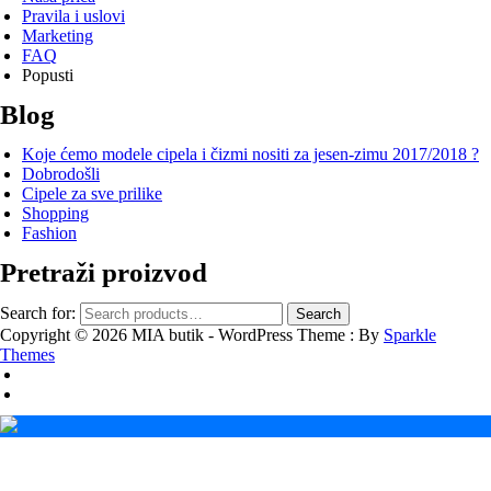
Pravila i uslovi
Marketing
FAQ
Popusti
Blog
Koje ćemo modele cipela i čizmi nositi za jesen-zimu 2017/2018 ?
Dobrodošli
Cipele za sve prilike
Shopping
Fashion
Pretraži proizvod
Search for:
Search
Copyright © 2026 MIA butik - WordPress Theme : By
Sparkle
Themes