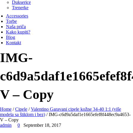
Dukserice
Trenerke
Accessories
Torbe
Naša priča
Kako kupiti?
Blog
Kontakt
IMG-
c6d9a5daf1e1665efef8
V – Copy
Home
/
Cipele
/
Valentino Garavani cipele kožne 34-40 1:1 (više
modela sa štiklom i bez)
/ IMG-c6d9a5daf1e1665efef8f448ec9a4653-
V – Copy
admin
0
September 18, 2017