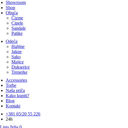
Showroom
Shop
Obuća
Čizme
Cipele
Sandale
Patike
Odeća
Haljine
Jakne
Sako
Majice
Dukserice
Trenerke
Accessories
Torbe
Naša priča
Kako kupiti?
Blog
Kontakt
+381 65/20 55 226
24h
Lista želja
0