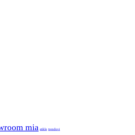
wroom mia
stikle
trendovi