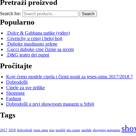
Pretraži proizvod
Search for:
Search
Popularno
Dolce & Gabbana patike (video)
Givenchy u crnoj i beloj boji
Duboke maslinasto zelene
Gucci duboke crne čizme sa srcem
D&G teatro dei puppi
Pročitajte
Koje ćemo modele cipela i čizmi nositi za jesen-zimu 2017/2018 ?
Dobrodošli
Cipele za sve prilike
Shopping
Fashion
Dobrodošli u prvi showroom magazin u Srbiji
Tags
sho
2017
2018
dobrodosli
jesen zima
mia
modeli
nlo cizme
sandale
shopping magazine