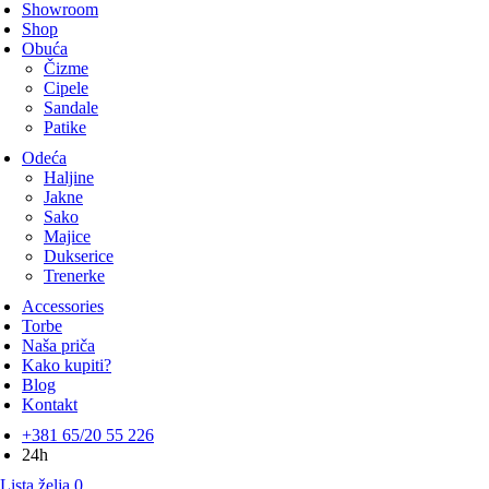
Showroom
Shop
Obuća
Čizme
Cipele
Sandale
Patike
Odeća
Haljine
Jakne
Sako
Majice
Dukserice
Trenerke
Accessories
Torbe
Naša priča
Kako kupiti?
Blog
Kontakt
+381 65/20 55 226
24h
Lista želja
0