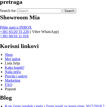
pretraga
Search for:
Showroom Mia
Pišite nam u INBOX
+381 65/20 55 226
(
Viber WhatsApp)
+381 60/16 11 016
Korisni linkovi
Shop
Moj nalog
Lista želja
Kako kupiti?
Naša priča
Pravila i uslovi
Marketing
FAQ
Popusti
Blog
Koje ćemo modele cipela i čizmi nositi za jesen-zimu 2017/2018 ?