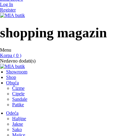
Log In
Register
MIA butik
showroom
shopping magazin
Menu
Korpa ( 0 )
Nedavno dodati(s)
Showroom
Shop
Obuća
Čizme
Cipele
Sandale
Patike
Odeća
Haljine
Jakne
Sako
Majice