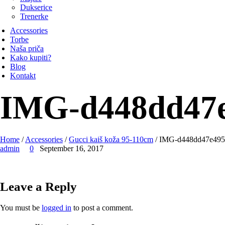
Dukserice
Trenerke
Accessories
Torbe
Naša priča
Kako kupiti?
Blog
Kontakt
IMG-d448dd47e
Home
/
Accessories
/
Gucci kaiš koža 95-110cm
/ IMG-d448dd47e495
admin
0
September 16, 2017
Leave a Reply
You must be
logged in
to post a comment.