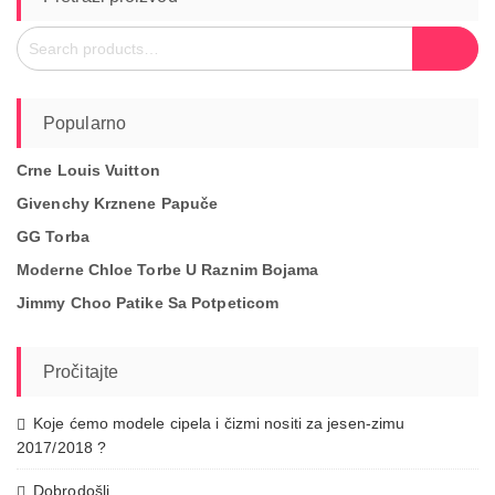
Search
Search
for:
Popularno
Crne Louis Vuitton
Givenchy Krznene Papuče
GG Torba
Moderne Chloe Torbe U Raznim Bojama
Jimmy Choo Patike Sa Potpeticom
Pročitajte
Koje ćemo modele cipela i čizmi nositi za jesen-zimu
2017/2018 ?
Dobrodošli