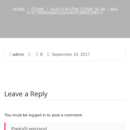
HOME
ČIZME
GUCCI KOŽNE ČIZME 35-40
/
/
/ IMG-
A71C7BD5E6044A12E544AF25B60C2861-V
admin
0
September 16, 2017
Leave a Reply
You must be
logged in
to post a comment.
Pretraži proizvod