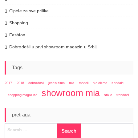
Cipele za sve prilike
Shopping
Fashion
Dobrodošli u prvi showroom magazin u Srbiji
Tags
2017
2018
dobrodosli
jesen zima
mia
modeli
nlo cizme
sandale
showroom mia
shopping magazine
stikle
trendovi
pretraga
Search
for: