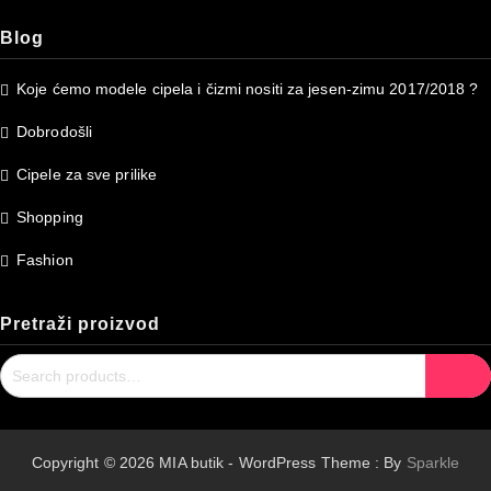
Blog
Koje ćemo modele cipela i čizmi nositi za jesen-zimu 2017/2018 ?
Dobrodošli
Cipele za sve prilike
Shopping
Fashion
Pretraži proizvod
Search
Search
for:
Copyright © 2026 MIA butik - WordPress Theme : By
Sparkle