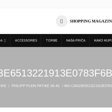
SHOPPING MAGAZIN
ĆA
ACCESSORIES
TORBE
NAŠA PRIČA
KAKO KUPI
3E6513221913E0783F6
TIKE
PHILIPP PLEIN PATIKE 38-45
/
/ IMG-C46623E6513221913E078