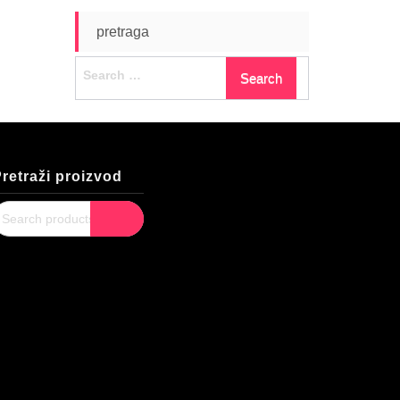
pretraga
Search
for:
retraži proizvod
earch
Search
or: