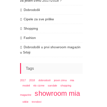
za jesen-zimu 2017/2018 ?
Dobrodošli
Cipele za sve prilike
Shopping
Fashion
Dobrodošli u prvi showroom magazin
u Srbiji
Tags
2017
2018
dobrodosli
jesen zima
mia
modeli
nlo cizme
sandale
shopping
showroom mia
magazine
stikle
trendovi