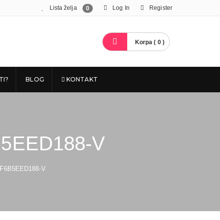
Lista želja
Log In
Register
0
Korpa ( 0 )
TI?
BLOG
KONTAKT
B5EED188-V
3F6B5EED188-V