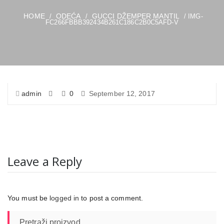
HOME
ODEĆA
GUCCI DŽEMPER MANTIL
/
/
/ IMG-
FC266FBBB392434B261C186C2B0C5AFD-V
admin
0
September 12, 2017
Leave a Reply
You must be
logged in
to post a comment.
Pretraži proizvod