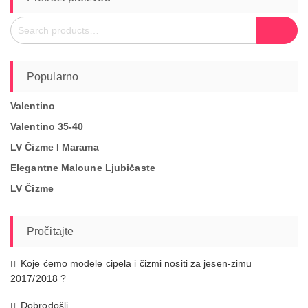
Search
Search
for:
Popularno
Valentino
Valentino 35-40
LV Čizme I Marama
Elegantne Maloune Ljubičaste
LV Čizme
Pročitajte
Koje ćemo modele cipela i čizmi nositi za jesen-zimu
2017/2018 ?
Dobrodošli