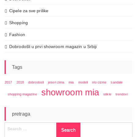
Cipele za sve prilike
Shopping
Fashion
Dobrodošli u prvi showroom magazin u Srbiji
Tags
2017
2018
dobrodosli
jesen zima
mia
modeli
nlo cizme
sandale
showroom mia
shopping magazine
stikle
trendovi
pretraga
Search
for: