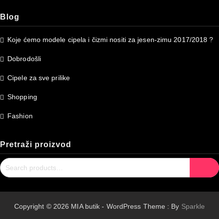
Blog
Koje ćemo modele cipela i čizmi nositi za jesen-zimu 2017/2018 ?
Dobrodošli
Cipele za sve prilike
Shopping
Fashion
Pretraži proizvod
Search
Search
for:
Copyright © 2026 MIA butik - WordPress Theme : By
Sparkle