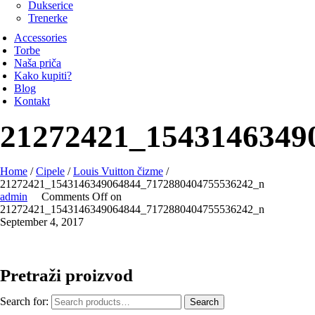
Dukserice
Trenerke
Accessories
Torbe
Naša priča
Kako kupiti?
Blog
Kontakt
21272421_1543146349
Home
/
Cipele
/
Louis Vuitton čizme
/
21272421_1543146349064844_7172880404755536242_n
admin
Comments Off
on
21272421_1543146349064844_7172880404755536242_n
September 4, 2017
Pretraži proizvod
Search for:
Search