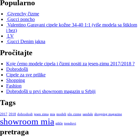
Popularno
Givenchy čizme
Gucci poncho
Valentino Garavani cipele kožne 34-40 1:1 (više modela sa štiklom
i bez)
LV
Gucci Denim jakna
Pročitajte
Koje ćemo modele cipela i čizmi nositi za jesen-zimu 2017/2018 ?
Dobrodošli
Cipele za sve prilike
Shopping
Fashion
Dobrodošli u prvi showroom magazin u Srbiji
Tags
2017
2018
dobrodosli
jesen zima
mia
modeli
nlo cizme
sandale
shopping magazine
showroom mia
stikle
trendovi
pretraga