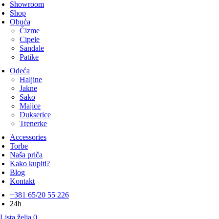
Showroom
Shop
Obuća
Čizme
Cipele
Sandale
Patike
Odeća
Haljine
Jakne
Sako
Majice
Dukserice
Trenerke
Accessories
Torbe
Naša priča
Kako kupiti?
Blog
Kontakt
+381 65/20 55 226
24h
Lista želja
0