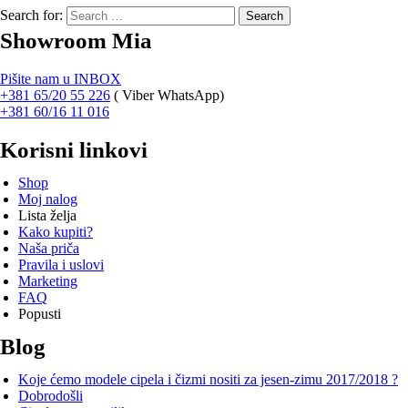
Search for:
Showroom Mia
Pišite nam u INBOX
+381 65/20 55 226
(
Viber WhatsApp)
+381 60/16 11 016
Korisni linkovi
Shop
Moj nalog
Lista želja
Kako kupiti?
Naša priča
Pravila i uslovi
Marketing
FAQ
Popusti
Blog
Koje ćemo modele cipela i čizmi nositi za jesen-zimu 2017/2018 ?
Dobrodošli