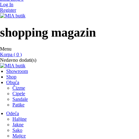
Log In
Register
MIA butik
showroom
shopping magazin
Menu
Korpa ( 0 )
Nedavno dodati(s)
Showroom
Shop
Obuća
Čizme
Cipele
Sandale
Patike
Odeća
Haljine
Jakne
Sako
Majice