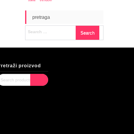
pretraga
Search
for:
retraži proizvod
earch
Search
or: