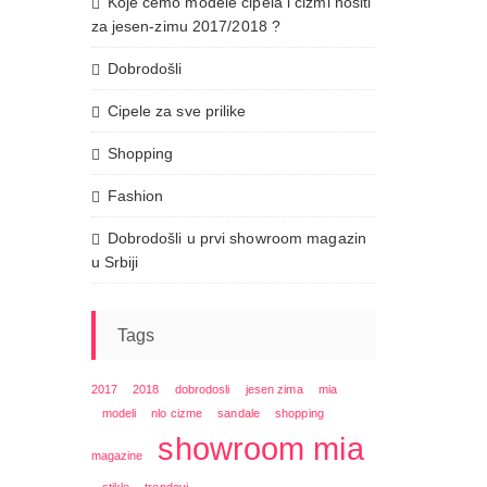
Koje ćemo modele cipela i čizmi nositi
za jesen-zimu 2017/2018 ?
Dobrodošli
Cipele za sve prilike
Shopping
Fashion
Dobrodošli u prvi showroom magazin
u Srbiji
Tags
2017
2018
dobrodosli
jesen zima
mia
modeli
nlo cizme
sandale
shopping
showroom mia
magazine
stikle
trendovi