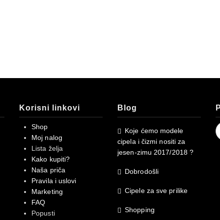
Korisni linkovi
Blog
P
S
Shop
Koje ćemo modele
f
Moj nalog
cipela i čizmi nositi za
Lista želja
jesen-zimu 2017/2018 ?
Kako kupiti?
Naša priča
Dobrodošli
Pravila i uslovi
Cipele za sve prilike
Marketing
FAQ
Shopping
Popusti