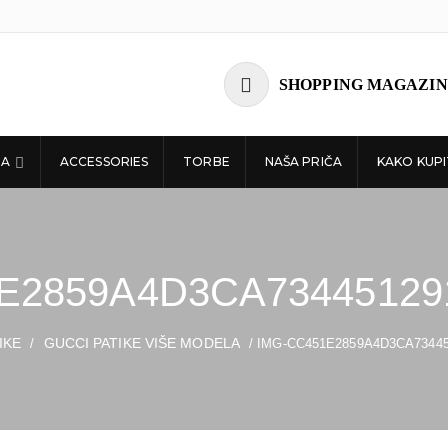
SHOPPING MAGAZIN
ĆA
ACCESSORIES
TORBE
NAŠA PRIČA
KAKO KUPI
E2859A4D3CA73445129
IKE
GUCCI PATIKE VIŠE MODELA
/
/ IMG-CC451E2859A4D3CA73445