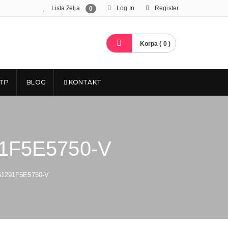
Lista želja
Log In
Register
0
Korpa ( 0 )
TI?
BLOG
KONTAKT
1F5E5750-V
1291F5E5750-V