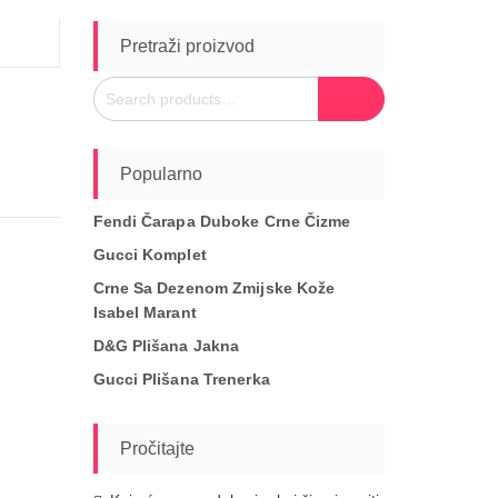
Pretraži proizvod
Search
Search
for:
Popularno
Fendi Čarapa Duboke Crne Čizme
Gucci Komplet
Crne Sa Dezenom Zmijske Kože
Isabel Marant
D&G Plišana Jakna
Gucci Plišana Trenerka
Pročitajte