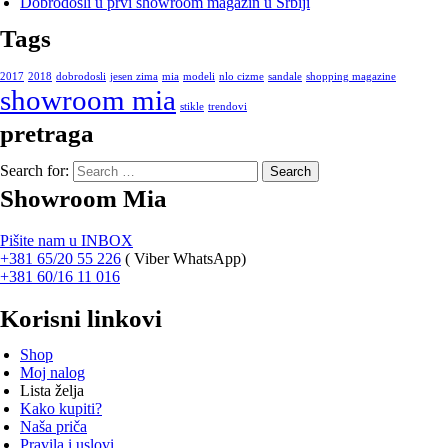
Dobrodošli u prvi showroom magazin u Srbiji
Tags
2017
2018
dobrodosli
jesen zima
mia
modeli
nlo cizme
sandale
shopping magazine
showroom mia
stikle
trendovi
pretraga
Search for:
Showroom Mia
Pišite nam u INBOX
+381 65/20 55 226
(
Viber WhatsApp)
+381 60/16 11 016
Korisni linkovi
Shop
Moj nalog
Lista želja
Kako kupiti?
Naša priča
Pravila i uslovi