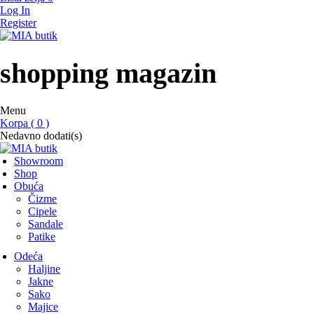
Log In
Register
MIA butik
showroom
shopping magazin
Menu
Korpa ( 0 )
Nedavno dodati(s)
Showroom
Shop
Obuća
Čizme
Cipele
Sandale
Patike
Odeća
Haljine
Jakne
Sako
Majice