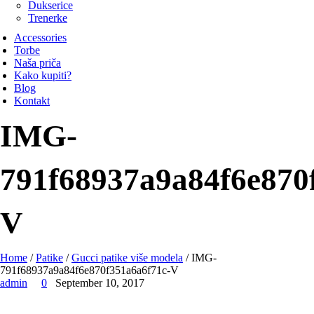
Dukserice
Trenerke
Accessories
Torbe
Naša priča
Kako kupiti?
Blog
Kontakt
IMG-
791f68937a9a84f6e870
V
Home
/
Patike
/
Gucci patike više modela
/ IMG-
791f68937a9a84f6e870f351a6a6f71c-V
admin
0
September 10, 2017