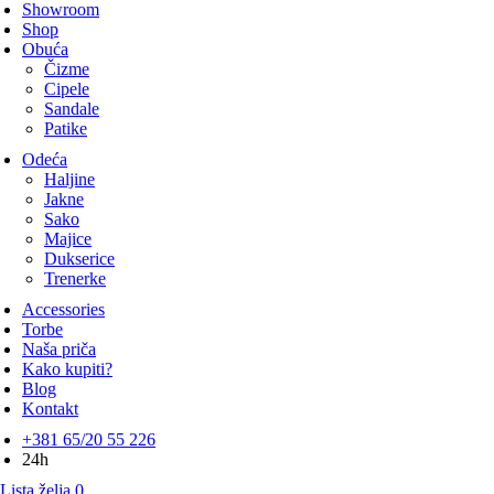
Showroom
Shop
Obuća
Čizme
Cipele
Sandale
Patike
Odeća
Haljine
Jakne
Sako
Majice
Dukserice
Trenerke
Accessories
Torbe
Naša priča
Kako kupiti?
Blog
Kontakt
+381 65/20 55 226
24h
Lista želja
0